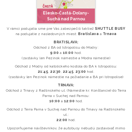
Elesko-Častá-Doľany-
Suchá nad Parnou
V rámci podujatia sme pre Vás zabezpečili taktiež
SHUTTLE BUSY
na podujatie z nasledovných miest:
Bratislava
a
Trnava
BRATISLAVA:
Odchod z BA od Istropolisu do Modry:
9:00
a
10:00
hod.
(zastávky len Pezinok námestie a Modra námestie)
Odchod z Modry od katolíckeho kostola do BA k Istropolisu:
21:45
,
22:30
,
22:45
,
23:00
hod.
(zastávky len Pezinok námestie na požiadanie a BA pri Istropolise)
TRNAVA:
Odchod z Trnavy z Radlinského ul. (Námestie kr. Konštancie) do Terra
Parna v Suchej nad Parnou:
10:00
a
12:00
hod.
Odchod z Terra Parna v Suchej nad Parnou do Trnavy na Radlinského
ul.:
22:00
hod.
Upozorňujeme návštevníkov, že autobusy nebudú zastavovať mimo