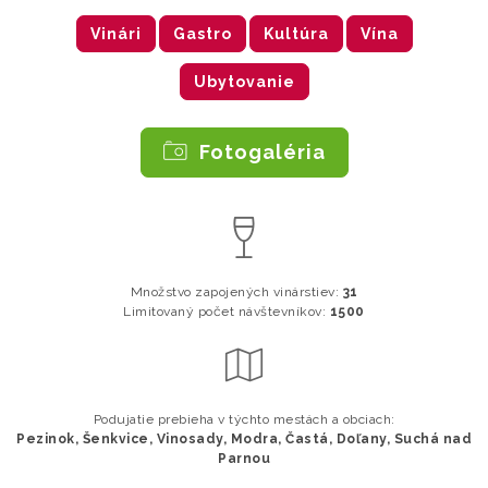
Vinári
Gastro
Kultúra
Vína
Ubytovanie
Fotogaléria
Množstvo zapojených vinárstiev:
31
Limitovaný počet návštevníkov:
1500
Podujatie prebieha v týchto mestách a obciach:
Pezinok, Šenkvice, Vinosady, Modra, Častá, Doľany, Suchá nad
Parnou