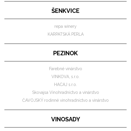
ŠENKVICE
repa winery
KARPATSKÁ PERLA
PEZINOK
Farebné vinárstvo
VINKOVA, s.r.o.
HACAJ s.r.o.
Skovajsa Vinohradníctvo a vinárstvo
ČAVOJSKÝ rodinné vinohradníctvo a vinárstvo
VINOSADY