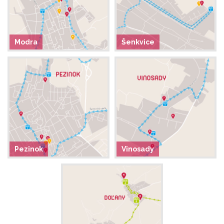
Modra
Šenkvice
Pezinok
Vinosady