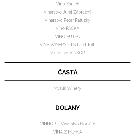
Víno Kanich
Vinárstvo Juraj Zápražný
Vinárstvo Peter Ratuzky
Víno PACKA
VÍNO PÚTEC
VINS WINERY – Richard Tóth
Vinárstvo VINKOR
ČASTÁ
Myslík Winery
DOĽANY
VINHOR – Vinárstvo Horváth
VÍNA Z MLYNA