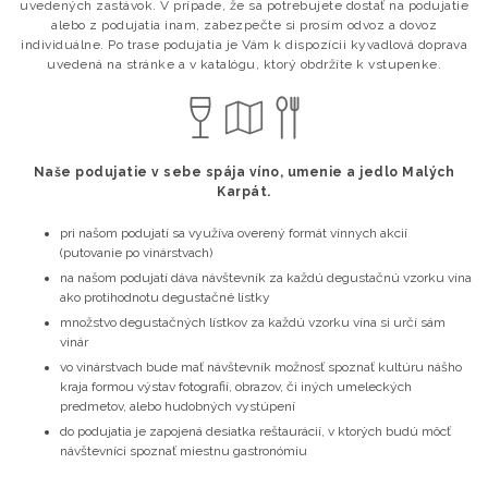
uvedených zastávok. V prípade, že sa potrebujete dostať na podujatie
alebo z podujatia inam, zabezpečte si prosím odvoz a dovoz
individuálne. Po trase podujatia je Vám k dispozícii kyvadlová doprava
uvedená na stránke a v katalógu, ktorý obdržíte k vstupenke.
Naše podujatie v sebe spája víno, umenie a jedlo Malých
Karpát.
pri našom podujatí sa využíva overený formát vínnych akcií
(putovanie po vinárstvach)
na našom podujatí dáva návštevník za každú degustačnú vzorku vína
ako protihodnotu degustačné lístky
množstvo degustačných lístkov za každú vzorku vína si určí sám
vinár
vo vinárstvach bude mať návštevník možnosť spoznať kultúru nášho
kraja formou výstav fotografií, obrazov, či iných umeleckých
predmetov, alebo hudobných vystúpení
do podujatia je zapojená desiatka reštaurácií, v ktorých budú môcť
návštevníci spoznať miestnu gastronómiu