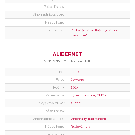
Počet lístkov
2
Vinohradnícka obec
Názov honu
Poznámka
Prekvášané vo fľaši - „méthode
classique“
ALIBERNET
VINS WINERY – Richard Tóth
Typ
tiché
Farba
červené
Ročník
2015
Zatriedenie
výber z hrozna, CHOP
Zvyškový cukor
suché
Počet lístkov
2
Vinohradnícka obec
Vinohrady nad Váhom
Názov honu
Ružová hora
Poznámka