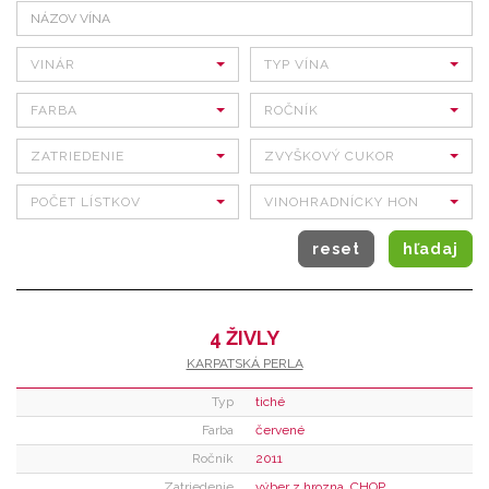
VINÁR
TYP VÍNA
FARBA
ROČNÍK
ZATRIEDENIE
ZVYŠKOVÝ CUKOR
POČET LÍSTKOV
VINOHRADNÍCKY HON
4 ŽIVLY
KARPATSKÁ PERLA
Typ
tiché
Farba
červené
Ročník
2011
Zatriedenie
výber z hrozna, CHOP