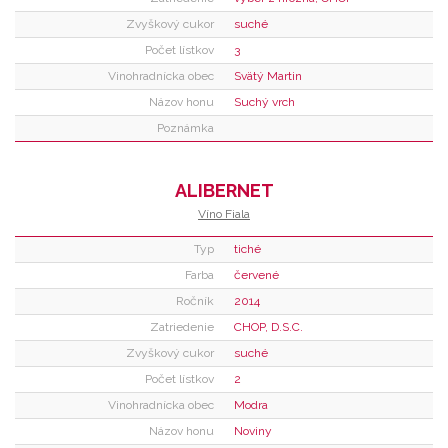
Zvyškový cukor
suché
Počet lístkov
3
Vinohradnícka obec
Svätý Martin
Názov honu
Suchý vrch
Poznámka
ALIBERNET
Víno Fiala
Typ
tiché
Farba
červené
Ročník
2014
Zatriedenie
CHOP, D.S.C.
Zvyškový cukor
suché
Počet lístkov
2
Vinohradnícka obec
Modra
Názov honu
Noviny