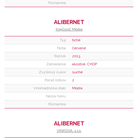
Poznámka
ALIBERNET
Krajčovič Modra
Typ
tiché
Farba
červené
Ročník
2013
Zatriedenie
akostné, CHOP
Zvyškový cukor
suché
Počet lístkov
2
Vinohradnícka obec
Modra
Názov honu
Poznámka
ALIBERNET
VINKOVA, s.r.o.