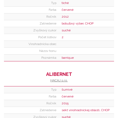
Typ
tiché
Farba
červené
Ročník
2012
Zatriedenie
bobuľový výber, CHOP
Zvyškový cukor
suché
Počet lístkov
2
Vinohradnícka obec
Názov honu
Poznámka
barrique
ALIBERNET
HACAJ s.r.o.
Typ
šumivé
Farba
červené
Ročník
2015
Zatriedenie
sekt vinohradníckej oblasti, CHOP
Zvyškový cukor
suché