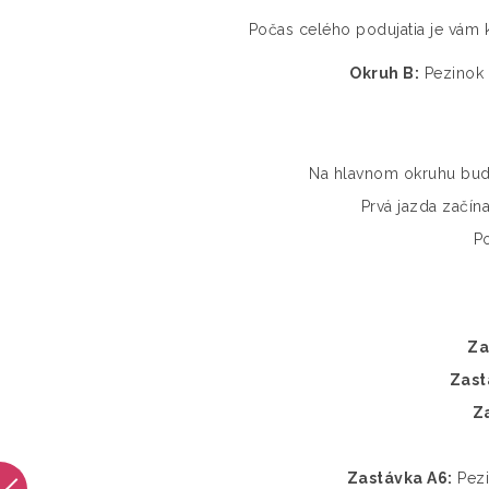
Počas celého podujatia je vám 
Okruh B:
Pezinok -
Na hlavnom okruhu budú
Prvá jazda začín
Po
Za
Zast
Z
Zastávka A6:
Pezi