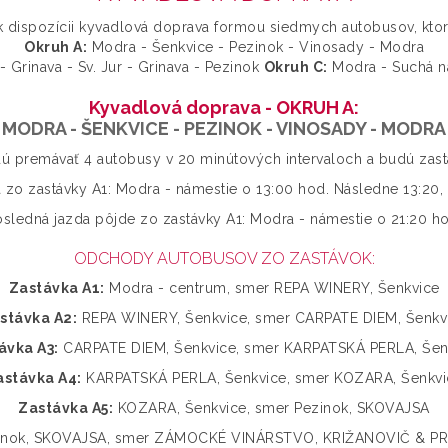
k dispozícii kyvadlová doprava formou siedmych autobusov, kto
Okruh A:
Modra - Šenkvice - Pezinok - Vinosady - Modra
 Grinava - Sv. Jur - Grinava - Pezinok
Okruh C:
Modra - Suchá n
Kyvadlová doprava - OKRUH A:
MODRA - ŠENKVICE - PEZINOK - VINOSADY - MODRA
 premávať 4 autobusy v 20 minútových intervaloch a budú zasta
a zo zastávky A1: Modra - námestie o 13:00 hod. Následne 13:20, 
sledná jazda pôjde zo zastávky A1: Modra - námestie o 21:20 h
ODCHODY AUTOBUSOV ZO ZASTÁVOK:
Zastávka A1:
Modra - centrum, smer REPA WINERY, Šenkvice
stávka A2:
REPA WINERY, Šenkvice, smer CARPATE DIEM, Šenkv
ávka A3:
CARPATE DIEM, Šenkvice, smer KARPATSKÁ PERLA, Šen
astávka A4:
KARPATSKÁ PERLA, Šenkvice, smer KOZARA, Šenkvi
Zastávka A5:
KOZARA, Šenkvice, smer Pezinok, SKOVAJSA
nok, SKOVAJSA, smer ZÁMOCKÉ VINÁRSTVO, KRIŽANOVIČ & PRI