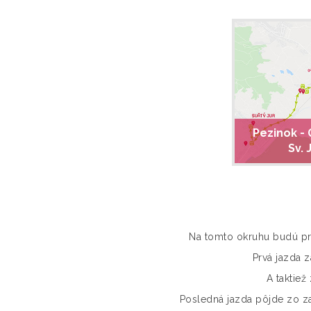
Pezinok - 
Sv. 
Na tomto okruhu budú pr
Prvá jazda z
A taktiež
Posledná jazda pôjde zo za