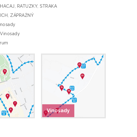
 HACAJ, RATUZKY, STRAKA
NICH, ZÁPRAŽNÝ
inosady
 Vinosady
trum
Vinosady