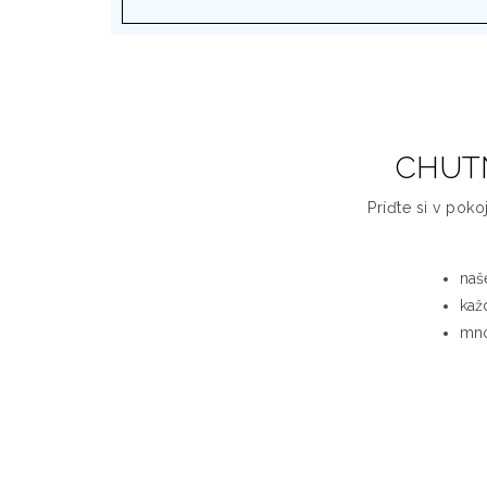
CHUTN
Príďte si v poko
naš
kaž
mno