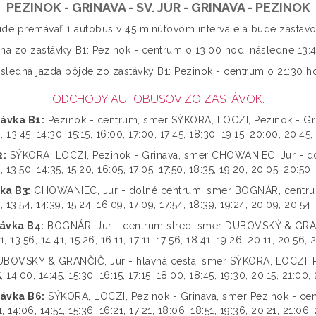
PEZINOK - GRINAVA - SV. JUR - GRINAVA - PEZINOK
de premávať 1 autobus v 45 minútovom intervale a bude zastavov
na zo zastávky B1: Pezinok - centrum o 13:00 hod, následne 13:45,
sledná jazda pôjde zo zastávky B1: Pezinok - centrum o 21:30 h
ODCHODY AUTOBUSOV ZO ZASTÁVOK:
ávka B1:
Pezinok - centrum, smer SÝKORA, LOCZI, Pezinok - Gr
, 13:45, 14:30, 15:15, 16:00, 17:00, 17:45, 18:30, 19:15, 20:00, 20:45,
2:
SÝKORA, LOCZI, Pezinok - Grinava, smer CHOWANIEC, Jur - d
, 13:50, 14:35, 15:20, 16:05, 17:05, 17:50, 18:35, 19:20, 20:05, 20:50,
ka B3:
CHOWANIEC, Jur - dolné centrum, smer BOGNÁR, centru
, 13:54, 14:39, 15:24, 16:09, 17:09, 17:54, 18:39, 19:24, 20:09, 20:54,
ávka B4:
BOGNÁR, Jur - centrum stred, smer DUBOVSKÝ & GR
1, 13:56, 14:41, 15:26, 16:11, 17:11, 17:56, 18:41, 19:26, 20:11, 20:56, 
BOVSKÝ & GRANČIČ, Jur - hlavná cesta, smer SÝKORA, LOCZI, P
, 14:00, 14:45, 15:30, 16:15, 17:15, 18:00, 18:45, 19:30, 20:15, 21:00,
ávka B6:
SÝKORA, LOCZI, Pezinok - Grinava, smer Pezinok - ce
1, 14:06, 14:51, 15:36, 16:21, 17:21, 18:06, 18:51, 19:36, 20:21, 21:06, 