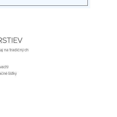
RSTIEV
 aj na tradičných
tvach)
čné lístky