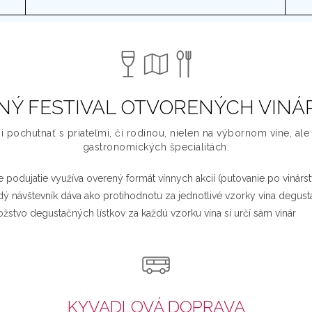
Ý FESTIVAL OTVORENÝCH VINÁ
ji pochutnať s priateľmi, či rodinou, nielen na výbornom víne, ale
gastronomických špecialitách.
e podujatie využíva overený formát vínnych akcií (putovanie po vinárs
dý návštevník dáva ako protihodnotu za jednotlivé vzorky vína degusta
žstvo degustačných lístkov za každú vzorku vína si určí sám vinár
KYVADLOVÁ DOPRAVA