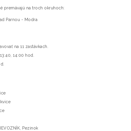
ré premávajú na troch okruhoch:
ad Parnou - Modra
vovať na 11 zastávkach.
13:40, 14:00 hod.
od.
ice
kvice
ce
EVOZNÍK, Pezinok