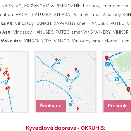
NÁRSTVO, KRIŽANOVIČ & PRIEVOZNÍK, Pezinok, smer centrum
entrum HACAJ, RATUZKY, STRAKA, Pezinok, smer Vinosady KA
ka A9:
Vinosady KANICH, ZÁPRAŽNÝ smer HANÚSEK, PÚTEC, V
 A10:
Vinosady HANÚSEK, PÚTEC, smer VINS WINERY, VINKOR,
távka A11:
VINS WINERY, VINKOR, Vinosady, smer Modra - cen
Šenkvice
Pezinok
Kyvadlová doprava - OKRUH B: