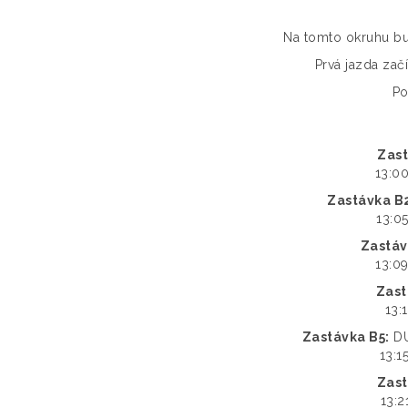
Na tomto okruhu bu
Prvá jazda začí
Po
Zast
13:00
Zastávka B
13:05
Zastáv
13:09
Zast
13:1
Zastávka B5:
DU
13:15
Zast
13:2