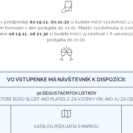
v predpredaji
do 19.11. do 21:30
si budete môcť vyzdvihnúť u 
formulári v deň podujatia do 21:00. Miesto vyzdvihnutia si zvol
pené
od 19.11. od 21:30
si budete môcť vyzdvihnúť v 6 servisný
podujatia do 21:00.
VO VSTUPENKE MÁ NÁVŠTEVNÍK K DISPOZÍCII:
50 DEGUSTAČNÝCH LÍSTKOV
KTORÉ BUDÚ SLÚŽIŤ AKO PLATIDLO ZA VZORKY VÍN, AKO AJ ZA CE
KATALÓG PODUJATIA S MAPKOU