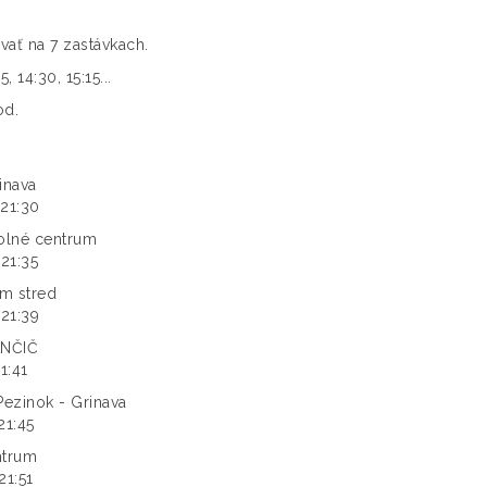
ať na 7 zastávkach.
 14:30, 15:15...
od.
inava
 21:30
olné centrum
 21:35
m stred
 21:39
ANČIČ
21:41
ezinok - Grinava
 21:45
ntrum
21:51