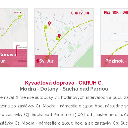
Grinava -
Jur
Sv. Jur
Pezinok -
Kyvadlová doprava - OKRUH C:
Modra - Doľany - Suchá nad Parnou
emávať 2 menšie autobusy v 1 hodinových intervaloch a budú zas
ačína zo zastávky C1: Modra - námestie o 13:00 hod, následne 14:
 zo zastávky C3: Suchá nad Parnou o 13:00 hod., následne o 14:00,
stávky C1: Modra - námestie o 20:00 hod. a zo zastávky C3: Su