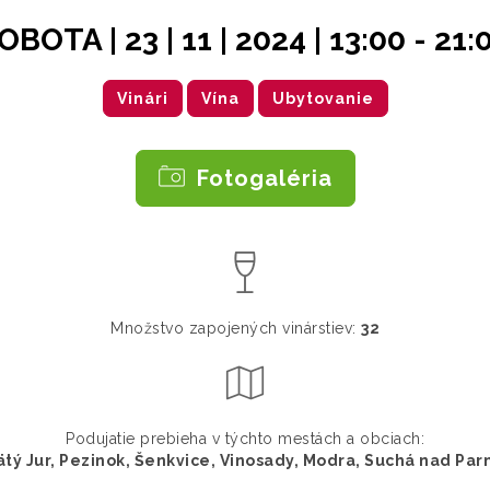
OBOTA
|
23
|
11
|
2024
|
13:00 - 21:
Vinári
Vína
Ubytovanie
Fotogaléria
Množstvo zapojených vinárstiev:
32
Podujatie prebieha v týchto mestách a obciach:
ätý Jur, Pezinok, Šenkvice, Vinosady, Modra, Suchá nad Par