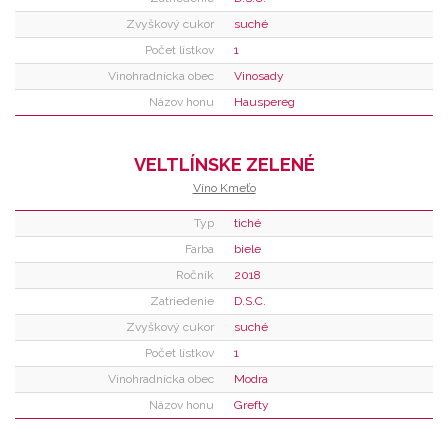
Zvyškový cukor
suché
Počet lístkov
1
Vinohradnícka obec
Vinosady
Názov honu
Hauspereg
VELTLÍNSKE ZELENÉ
Víno Kmeťo
Typ
tiché
Farba
biele
Ročník
2018
Zatriedenie
D.S.C.
Zvyškový cukor
suché
Počet lístkov
1
Vinohradnícka obec
Modra
Názov honu
Grefty