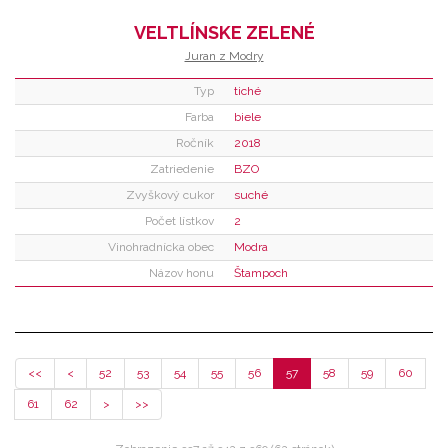
VELTLÍNSKE ZELENÉ
Juran z Modry
Typ
tiché
Farba
biele
Ročník
2018
Zatriedenie
BZO
Zvyškový cukor
suché
Počet lístkov
2
Vinohradnícka obec
Modra
Názov honu
Štampoch
<<
<
52
53
54
55
56
57
58
59
60
61
62
>
>>