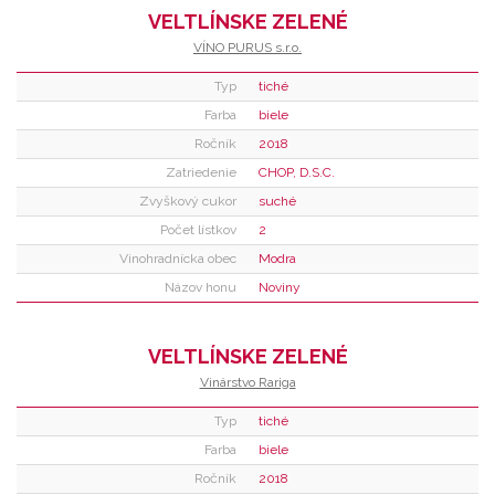
VELTLÍNSKE ZELENÉ
VÍNO PURUS s.r.o.
Typ
tiché
Farba
biele
Ročník
2018
Zatriedenie
CHOP, D.S.C.
Zvyškový cukor
suché
Počet lístkov
2
Vinohradnícka obec
Modra
Názov honu
Noviny
VELTLÍNSKE ZELENÉ
Vinárstvo Rariga
Typ
tiché
Farba
biele
Ročník
2018