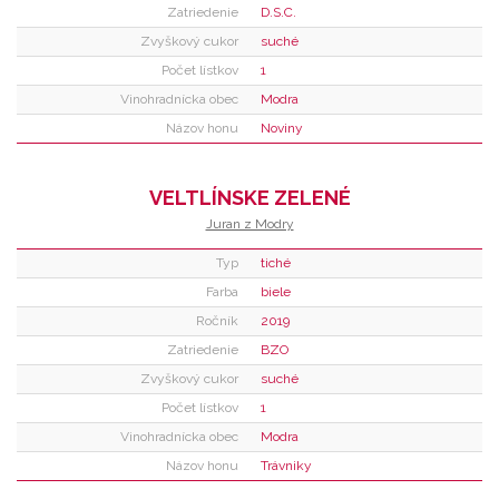
Zatriedenie
D.S.C.
Zvyškový cukor
suché
Počet lístkov
1
Vinohradnícka obec
Modra
Názov honu
Noviny
VELTLÍNSKE ZELENÉ
Juran z Modry
Typ
tiché
Farba
biele
Ročník
2019
Zatriedenie
BZO
Zvyškový cukor
suché
Počet lístkov
1
Vinohradnícka obec
Modra
Názov honu
Trávniky