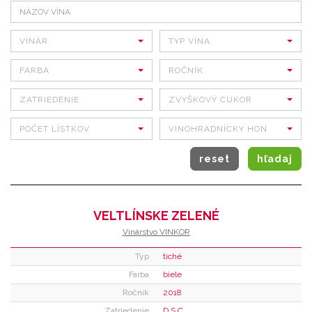
VINÁR
TYP VÍNA
FARBA
ROČNÍK
ZATRIEDENIE
ZVYŠKOVÝ CUKOR
POČET LÍSTKOV
VINOHRADNÍCKY HON
VELTLÍNSKE ZELENÉ
Vinárstvo VINKOR
Typ
tiché
Farba
biele
Ročník
2018
Zatriedenie
D.S.C.