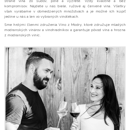
strane vína zo sudov, plné a vyzreté. Vždy kvalitné a bez
kompromisov. Nájdete u nás biele, ružové aj červené vína. Všetky
však vyrábame v obmedzených množstvách a je možné ich kúpiť
jedine u nás a len vo vybraných vinotékach.
Sme hrdými členmi združenia Víno z Modry, ktoré združuje mladých
modranských vinárov a vinohradníkov a garantuje pôvod vína a hrozna
z modranských viníc.