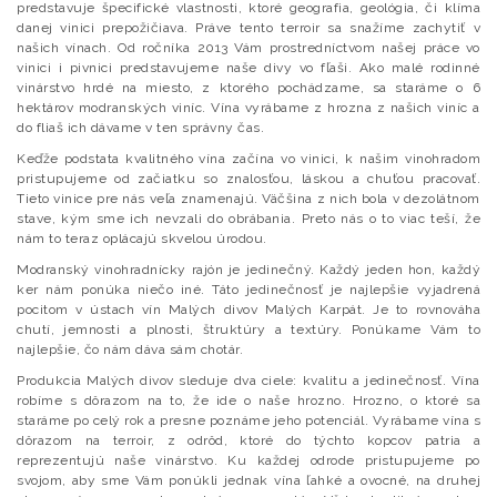
predstavuje špecifické vlastnosti, ktoré geografia, geológia, či klíma
danej vinici prepožičiava. Práve tento terroir sa snažíme zachytiť v
našich vínach. Od ročníka 2013 Vám prostredníctvom našej práce vo
vinici i pivnici predstavujeme naše divy vo fľaši. Ako malé rodinné
vinárstvo hrdé na miesto, z ktorého pochádzame, sa staráme o 6
hektárov modranských viníc. Vína vyrábame z hrozna z našich viníc a
do fliaš ich dávame v ten správny čas.
Keďže podstata kvalitného vína začína vo vinici, k našim vinohradom
pristupujeme od začiatku so znalosťou, láskou a chuťou pracovať.
Tieto vinice pre nás veľa znamenajú. Väčšina z nich bola v dezolátnom
stave, kým sme ich nevzali do obrábania. Preto nás o to viac teší, že
nám to teraz oplácajú skvelou úrodou.
Modranský vinohradnícky rajón je jedinečný. Každý jeden hon, každý
ker nám ponúka niečo iné. Táto jedinečnosť je najlepšie vyjadrená
pocitom v ústach vín Malých divov Malých Karpát. Je to rovnováha
chutí, jemnosti a plnosti, štruktúry a textúry. Ponúkame Vám to
najlepšie, čo nám dáva sám chotár.
Produkcia Malých divov sleduje dva ciele: kvalitu a jedinečnosť. Vína
robíme s dôrazom na to, že ide o naše hrozno. Hrozno, o ktoré sa
staráme po celý rok a presne poznáme jeho potenciál. Vyrábame vína s
dôrazom na terroir, z odrôd, ktoré do týchto kopcov patria a
reprezentujú naše vinárstvo. Ku každej odrode pristupujeme po
svojom, aby sme Vám ponúkli jednak vína ľahké a ovocné, na druhej