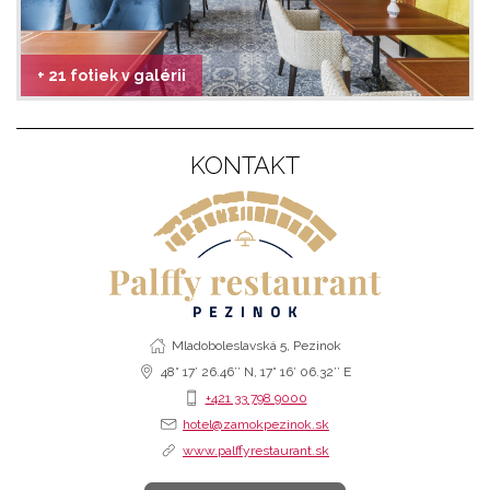
+ 21 fotiek v galérii
KONTAKT
Mladoboleslavská 5, Pezinok
48° 17’ 26.46’’ N, 17° 16’ 06.32’’ E
+421 33 798 9000
hotel@zamokpezinok.sk
www.palffyrestaurant.sk