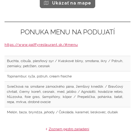
Ukázať na mape
PONUKA MENU NA PODUJATÍ
https://www.palffyrestaurant.sk/#menu
Buchta, cibuľa, plesňový syr / Kváskové bliny, smotana, ikry / Pstruh,
zemiaky, petržlen, cesnak
Topinambur, ryža, pstruh, cream fraiche
Sviečková na smotane zámockého pána, žemľový knedlík / Bravčový
chrbát, čierny koreň, cesnak, med, jablko / Agnolotti, hovädzie rebro,
hľúzovka, foie gras, šampiňóny, kôpor / Prepelička, pohánka, batát,
repa, mrkva, drobné ovocie
Melón, baza, bryndza, jahody / Čokoláda, karamel, lieskovec, dubák
Zoznam gastro zariadení